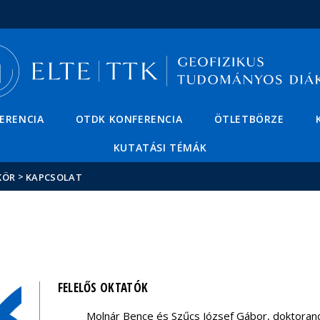
Események
ELTE a
Hírek
sajtóban
ERENCIA
OTDK KONFERENCIA
ÖTLETBÖRZE
KUTATÁSI TÉMÁK
>
KÖR
KAPCSOLAT
FELELŐS OKTATÓK
Molnár Bence és Szűcs József Gábor, doktora