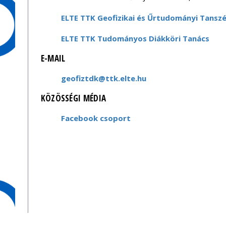
ELTE TTK Geofizikai és Űrtudományi Tansz
ELTE TTK Tudományos Diákköri Tanács
E-MAIL
geofiztdk@ttk.elte.hu
KÖZÖSSÉGI MÉDIA
Facebook csoport