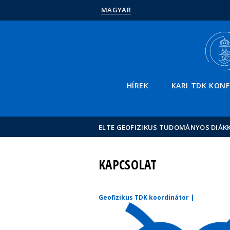
MAGYAR
HÍREK
KARI TDK KONF
ELTE GEOFIZIKUS TUDOMÁNYOS DIÁK
KAPCSOLAT
Geofizikus TDK koordinátor |