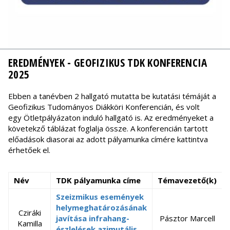
EREDMÉNYEK - GEOFIZIKUS TDK KONFERENCIA
2025
Ebben a tanévben 2 hallgató mutatta be kutatási témáját a
Geofizikus Tudományos Diákköri Konferencián, és volt
egy Ötletpályázaton induló hallgató is. Az eredményeket a
követekző táblázat foglalja össze. A konferencián tartott
előadások diasorai az adott pályamunka címére kattintva
érhetőek el.
Név
TDK pályamunka címe
Témavezető(k)
Szeizmikus események
helymeghatározásának
Cziráki
javítása infrahang-
Pásztor Marcell
Kamilla
észlelések azimutális