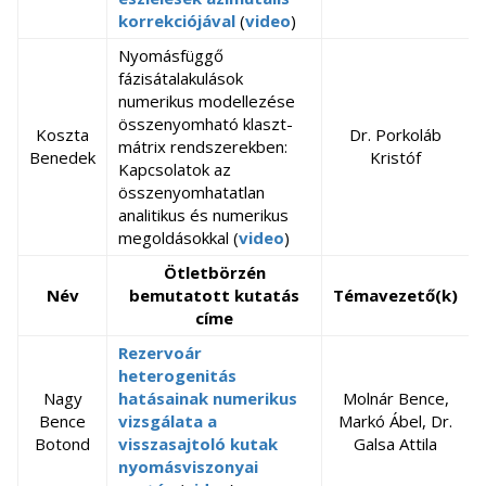
korrekciójával
(
video
)
Nyomásfüggő
fázisátalakulások
numerikus modellezése
összenyomható klaszt-
Koszta
Dr. Porkoláb
mátrix rendszerekben:
Benedek
Kristóf
Kapcsolatok az
összenyomhatatlan
analitikus és numerikus
megoldásokkal (
video
)
Ötletbörzén
Név
bemutatott kutatás
Témavezető(k)
címe
Rezervoár
heterogenitás
Nagy
hatásainak numerikus
Molnár Bence,
Bence
vizsgálata a
Markó Ábel, Dr.
Botond
visszasajtoló kutak
Galsa Attila
nyomásviszonyai