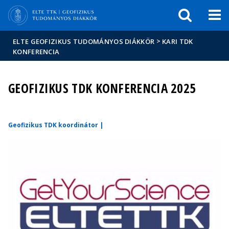
Események
ELTE a
Hírek
sajtóban
>
ELTE GEOFIZIKUS TUDOMÁNYOS DIÁKKÖR
KARI TDK
KONFERENCIA
GEOFIZIKUS TDK KONFERENCIA 2025
Geofizikus TDK koordinátor |