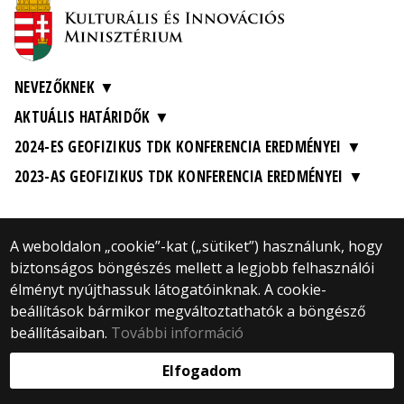
NEVEZŐKNEK
AKTUÁLIS HATÁRIDŐK
2024-ES GEOFIZIKUS TDK KONFERENCIA EREDMÉNYEI
2023-AS GEOFIZIKUS TDK KONFERENCIA EREDMÉNYEI
A weboldalon „cookie”-kat („sütiket”) használunk, hogy
biztonságos böngészés mellett a legjobb felhasználói
© 2025 Eötvös Loránd Tudományegyetem
élményt nyújthassuk látogatóinknak. A cookie-
Minden jog fenntartva.
beállítások bármikor megváltoztathatók a böngésző
1053 Budapest, Egyetem tér 1–3.
Központi telefonszám: +36 1 411 6500
beállításaiban.
További információ
Webfejlesztés:
Elfogadom